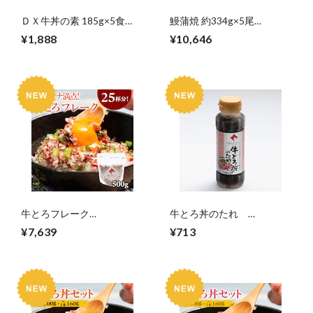
ＤＸ牛丼の素 185g×5食
鰻蒲焼 約334g×5尾
【10022247】【冷凍】
【20030404】【冷凍】
¥1,888
¥10,646
牛とろフレーク
牛とろ丼のたれ
500g【11880001】
160g【11880002】
¥7,639
¥713