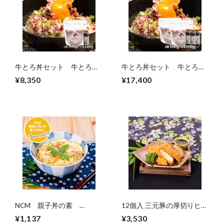
牛とろ丼セット 牛とろフ
牛とろ丼セット 牛とろフ
レーク1袋＋牛とろ丼のた
レーク2袋＋牛とろ丼のた
¥8,350
¥17,400
れ1本【11880003】
れ3本【11880004】
NCM 親子丼の素
12個入 三元豚の厚切りヒレ
160g×5食【40000219】
カツ 840g 【10020599】
¥1,137
¥3,530
【冷凍】
【冷凍】