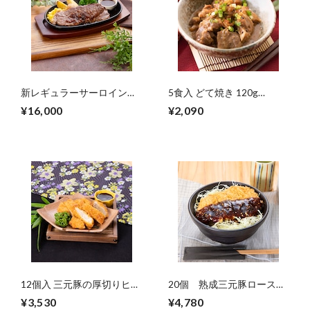
新レギュラーサーロイン
5食入 どて焼き 120g
200g×15食【11160004】
【11440002】【冷凍】
¥16,000
¥2,090
【冷凍】
12個入 三元豚の厚切りヒレ
20個 熟成三元豚ロースと
カツ 840g 【10020599】
んかつ 120g 【10024015】
¥3,530
¥4,780
【冷凍】
【冷凍】