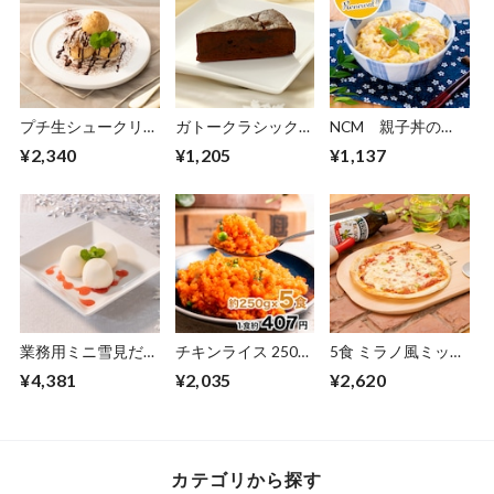
プチ生シュークリー
ガトークラシックシ
NCM 親子丼の
ム 50個～55個
ョコラ 4個入 ﾌｧﾐｰﾙ
素 160g×5食
¥2,340
¥1,205
¥1,137
【20030294】【冷
製菓【00310053】
【40000219】【冷
凍】
【冷凍】
凍】
業務用ミニ雪見だい
チキンライス 250g
5食 ミラノ風ミック
ふく 白 72個入 ﾛｯﾃｱ
国産米×5食
スピッツァ 170g
¥4,381
¥2,035
¥2,620
ｲｽ【20240042】
【20030266】【冷
【00140032】【冷
【冷凍】
凍】
凍】
カテゴリから探す