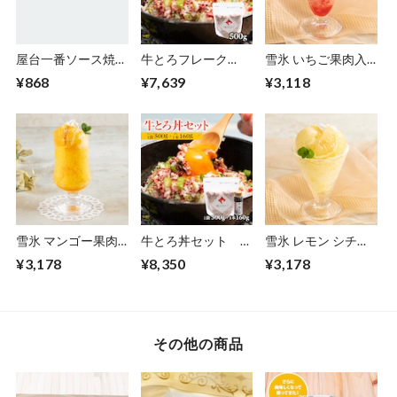
屋台一番ソース焼き
牛とろフレーク
雪氷 いちご果肉入
そば 220g×3食 トー
500g【11880001】
り 100g×18食
¥868
¥7,639
¥3,118
スイ【10020340】
【30400080】【冷
凍】
雪氷 マンゴー果肉
牛とろ丼セット 牛
雪氷 レモン シチリ
入り 100g×18食
とろフレーク1袋＋
ア産果汁 100gX18
¥3,178
¥8,350
¥3,178
【30400081】【冷
牛とろ丼のたれ1本
食【30400082】
凍】
【11880003】
【冷凍】
その他の商品