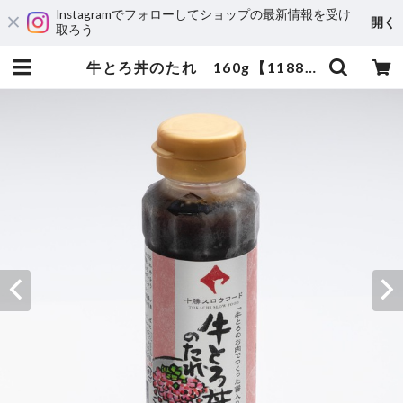
Instagramでフォローしてショップの最新情報を受け
開く
取ろう
牛とろ丼のたれ 160g【11880002】 | おうちDULBAR