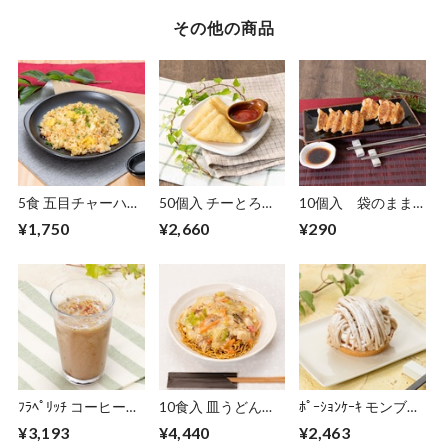
その他の商品
5食 五目チャーハン
50個入 チーとろ
10個入 袋のまま
270g
(550g)
で焼餃子 18g (たれ
¥1,750
¥2,660
¥290
【20030183】【冷
【10020788】【冷
無し)
凍】
凍】
【20030106】【冷
凍】
ﾌﾗﾍﾟﾘｯﾁ コーヒー
10食入 皿うどん
ﾎﾟｰｼｮﾝｹｰｷ モンブラ
100g×18食
【10020196】【冷
ン 約85g×6個
¥3,193
¥4,440
¥2,463
【30400084】【冷
凍】
【20030049】【冷