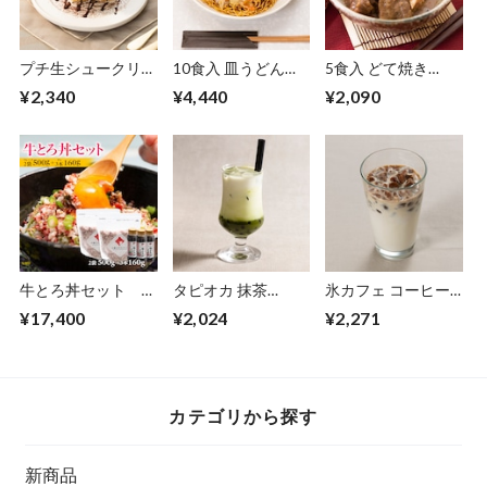
プチ生シュークリー
10食入 皿うどん
5食入 どて焼き
ム 50個～55個
【10020196】【冷
120g
¥2,340
¥4,440
¥2,090
【20030294】【冷
凍】
【11440002】【冷
凍】
凍】
牛とろ丼セット 牛
タピオカ 抹茶
氷カフェ コーヒー
とろフレーク2袋＋
95g×10食
60g×20食
¥17,400
¥2,024
¥2,271
牛とろ丼のたれ3本
【11090054】【冷
【30400013】【冷
【11880004】
凍】
凍】
カテゴリから探す
新商品