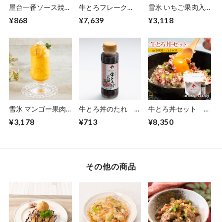
屋台一番ソース焼き
牛とろフレーク
雪氷 いちご果肉入
そば 220g×3食 トー
500g【11880001】
り 100g×18食
¥868
¥7,639
¥3,118
スイ【10020340】
【30400080】【冷
凍】
雪氷 マンゴー果肉
牛とろ丼のたれ
牛とろ丼セット 牛
入り 100g×18食
160g【11880002】
とろフレーク1袋＋
¥3,178
¥713
¥8,350
【30400081】【冷
牛とろ丼のたれ1本
凍】
【11880003】
その他の商品