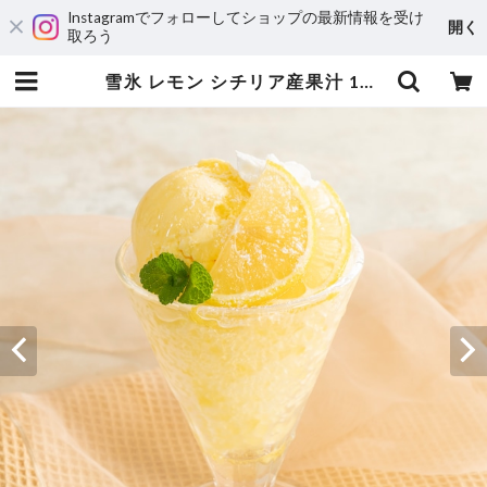
Instagramでフォローしてショップの最新情報を受け
開く
取ろう
雪氷 レモン シチリア産果汁 100gX18食【30400082】【冷凍】 | おうちDULBAR